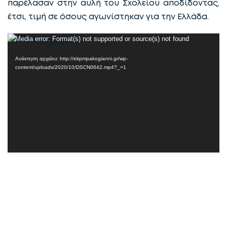
παρέλασαν στην αυλή του Σχολείου αποδίδοντας,
έτσι, τιμή σε όσους αγωνίστηκαν για την Ελλάδα.
Πρόγραμμα
Media error: Format(s) not supported or source(s) not found
Αναπαραγωγής
Ανάκτηση αρχείου: http://ekpmpakogianni.gr/wp-
Βίντεο
content/uploads/2020/10/DSCN0642.mp4?_=1