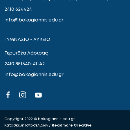
2410 624424
info@bakogiannis.edu.gr
ΓΥΜΝΑΣΙΟ - ΛΥΚΕΙΟ
Τερψιθέα Λάρισας
2410 851540-41-42
info@bakogiannis.edu.gr
Copyright 2022 © bakogiannis.edu.gr
Κατασκευή Ιστοσελίδων /
Readmore Creative