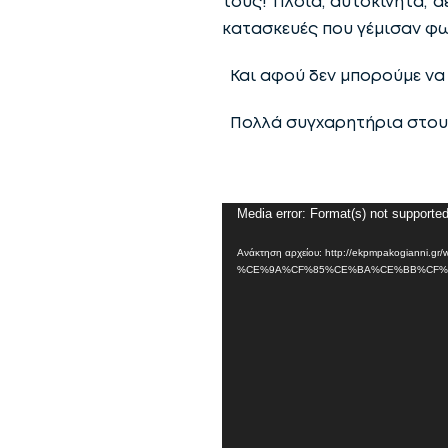
τους! Πλοία, αυτοκίνητα, 
κατασκευές που γέμισαν φ
Και αφού δεν μπορούμε να 
Πολλά συγχαρητήρια στου
Πρόγραμμα
Media error: Format(s) not supported
Αναπαραγωγής
Ανάκτηση αρχείου: http://ekpmpakogi
Βίντεο
%CE%9A%CF%85%CE%BA%CE%BB%CF%8