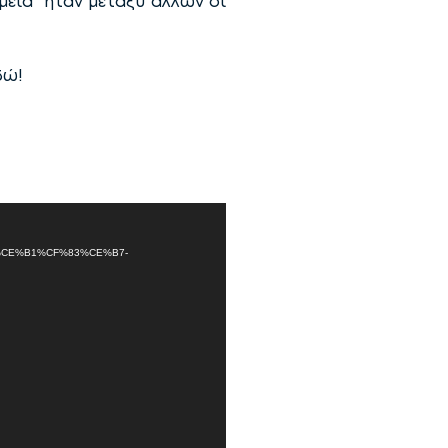
ημεία ήταν μεταξύ άλλων οι
δώ!
%AF%CE%B1%CF%83%CE%B7-