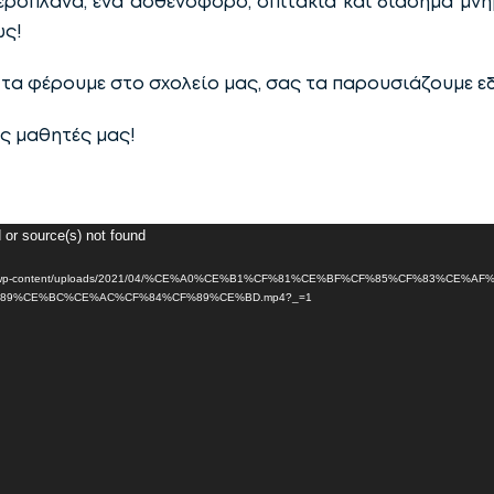
αεροπλάνα, ένα ασθενοφόρο, σπιτάκια και διάσημα μν
ως!
τα φέρουμε στο σχολείο μας, σας τα παρουσιάζουμε ε
ς μαθητές μας!
 or source(s) not found
anni.gr/wp-content/uploads/2021/04/%CE%A0%CE%B1%CF%81%CE%BF%CF%85%CF%83%CE
9%CE%BC%CE%AC%CF%84%CF%89%CE%BD.mp4?_=1