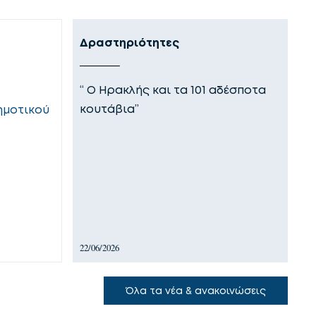
Δραστηριότητες
Ε
“ Ο Ηρακλής και τα 101 αδέσποτα
Ο
κουτάβια”
θ
ημοτικού
τ
22/06/2026
18
Όλα τα νέα & ανακοινώσεις