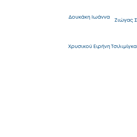
Δουκάκη Ιωάννα
Ζιώγας Σ
Χρυσικού Ειρήνη
Τσιλιμίγκα