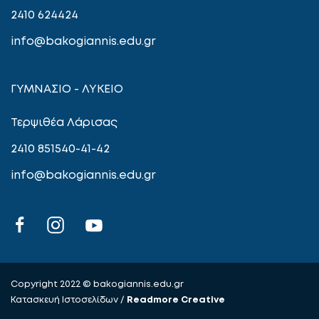
2410 624424
info@bakogiannis.edu.gr
ΓΥΜΝΑΣΙΟ - ΛΥΚΕΙΟ
Τερψιθέα Λάρισας
2410 851540-41-42
info@bakogiannis.edu.gr
Copyright 2022 © bakogiannis.edu.gr
Κατασκευή Ιστοσελίδων /
Readmore Creative