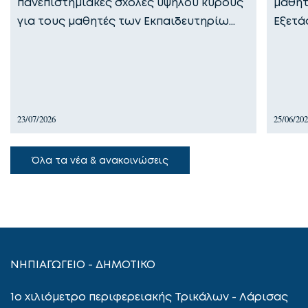
πανεπιστημιακές σχολές υψηλού κύρους
μαθητ
για τους μαθητές των Εκπαιδευτηρίω…
Εξετά
23/07/2026
25/06/20
Όλα τα νέα & ανακοινώσεις
ΝΗΠΙΑΓΩΓΕΙΟ - ΔΗΜΟΤΙΚΟ
1ο χιλιόμετρο περιφερειακής Τρικάλων - Λάρισας