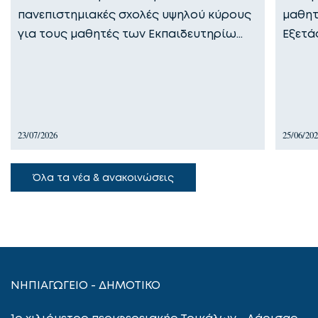
πανεπιστημιακές σχολές υψηλού κύρους
μαθητ
για τους μαθητές των Εκπαιδευτηρίω…
Εξετά
23/07/2026
25/06/20
Όλα τα νέα & ανακοινώσεις
ΝΗΠΙΑΓΩΓΕΙΟ - ΔΗΜΟΤΙΚΟ
1ο χιλιόμετρο περιφερειακής Τρικάλων - Λάρισας