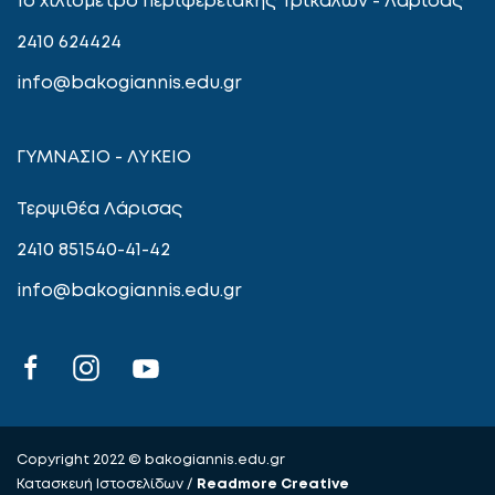
2410 624424
info@bakogiannis.edu.gr
ΓΥΜΝΑΣΙΟ - ΛΥΚΕΙΟ
Τερψιθέα Λάρισας
2410 851540-41-42
info@bakogiannis.edu.gr
Copyright 2022 © bakogiannis.edu.gr
Κατασκευή Ιστοσελίδων /
Readmore Creative