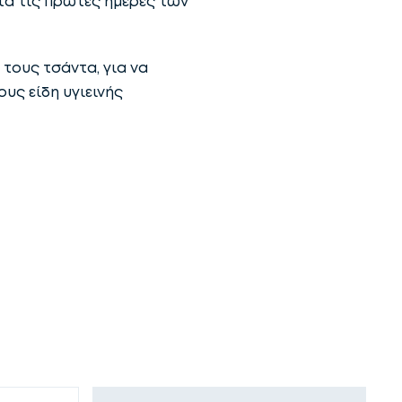
τά τις πρώτες ημέρες των
 τους τσάντα, για να
ους είδη υγιεινής