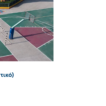
τικό)