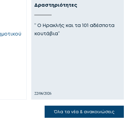
Δραστηριότητες
Ε
“ Ο Ηρακλής και τα 101 αδέσποτα
Ο
κουτάβια”
θ
ημοτικού
τ
22/06/2026
18
Όλα τα νέα & ανακοινώσεις