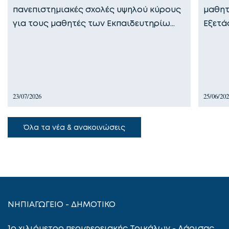
πανεπιστημιακές σχολές υψηλού κύρους
μαθητ
για τους μαθητές των Εκπαιδευτηρίω…
Εξετά
23/07/2026
25/06/20
Όλα τα νέα & ανακοινώσεις
ΝΗΠΙΑΓΩΓΕΙΟ - ΔΗΜΟΤΙΚΟ
1ο χιλιόμετρο περιφερειακής Τρικάλων - Λάρισας