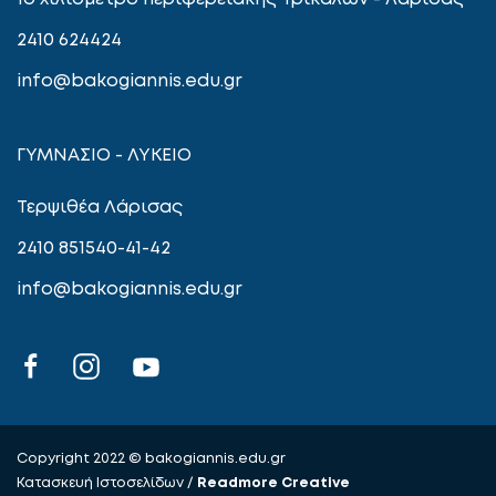
2410 624424
info@bakogiannis.edu.gr
ΓΥΜΝΑΣΙΟ - ΛΥΚΕΙΟ
Τερψιθέα Λάρισας
2410 851540-41-42
info@bakogiannis.edu.gr
Copyright 2022 © bakogiannis.edu.gr
Κατασκευή Ιστοσελίδων /
Readmore Creative