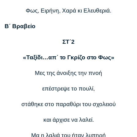
Φως, Ειρήνη, Χαρά κι Ελευθεριά.
Β΄ Βραβείο
ΣΤ΄2
«Ταξίδι…απ΄ το Γκρίζο στο Φως»
Μες της άνοιξης την πνοή
επέστρεψε το πουλί,
στάθηκε στο παραθύρι του σχολειού
και άρχισε να λαλεί.
Μα η λαλιά του ήταν λυπηρή