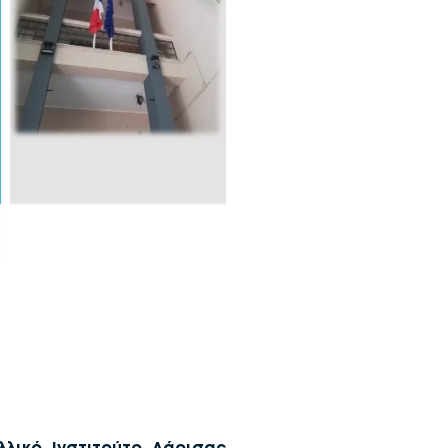
λλικό Ινστιτούτο Λάρισας