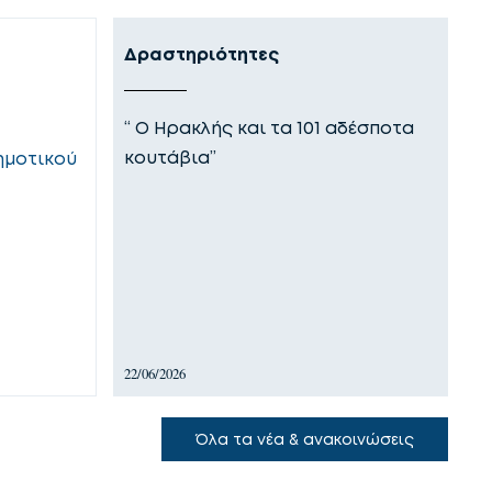
Δραστηριότητες
Ε
“ Ο Ηρακλής και τα 101 αδέσποτα
Ο
κουτάβια”
θ
ημοτικού
τ
22/06/2026
18
Όλα τα νέα & ανακοινώσεις