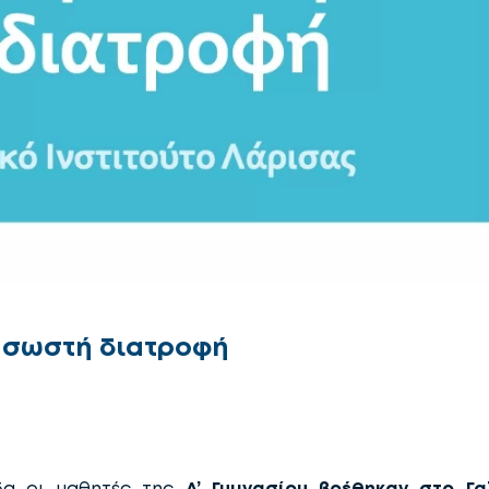
 σωστή διατροφή
δα οι μαθητές της
Α’ Γυμνασίου βρέθηκαν στο Γα