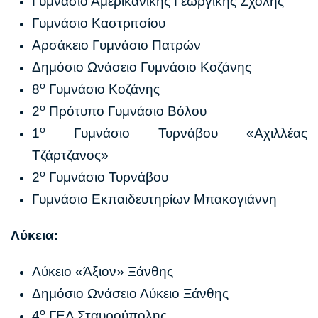
Γυμνάσιο Αμερικανικής Γεωργικής Σχολής
Γυμνάσιο Καστριτσίου
Αρσάκειο Γυμνάσιο Πατρών
Δημόσιο Ωνάσειο Γυμνάσιο Κοζάνης
ο
8
Γυμνάσιο Κοζάνης
ο
2
Πρότυπο Γυμνάσιο Βόλου
ο
1
Γυμνάσιο Τυρνάβου «Αχιλλέας
Τζάρτζανος»
ο
2
Γυμνάσιο Τυρνάβου
Γυμνάσιο Εκπαιδευτηρίων Μπακογιάννη
Λύκεια:
Λύκειο «Άξιον» Ξάνθης
Δημόσιο Ωνάσειο Λύκειο Ξάνθης
ο
4
ΓΕΛ Σταυρούπολης