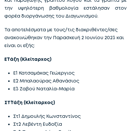
την υψηλότερη βαθμολογία εστάλησαν στον
φορέα διοργάνωσης του Διαγωνισμού.
Τα αποτελέσματα με τους/τις διακριθέντες/σες
ανακοινώθηκαν την Παρασκευή 2 Ιουνίου 2023 και
είναι οι εξής:
Ε΄Τάξη (Κλείταρχος)
Ε΄1 Κατσαμάκας Γεώεργιος
Ε΄2 Μπαλαούρας Αθανάσιος
Ε΄3 Ζαβού Ναταλία-Μαρία
ΣΤ΄Τάξη (Κλείταρχος)
Στ΄1 Δημουλής Κωνσταντίνος
Στ΄2 Λεβέντη Ευδοξία