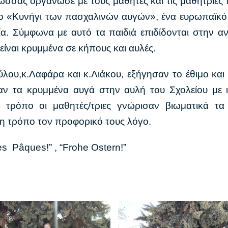
σσας οργάνωσε με τους μαθητές και τις μαθήτριες τ
ο «Κυνήγι των πασχαλινών αυγών», ένα ευρωπαϊκό 
λία. Σύμφωνα με αυτό τα παιδιά επιδίδονται στην 
ίναι κρυμμένα σε κήπους και αυλές.
λου,κ.Λαφάρα και κ.Λιάκου, εξήγησαν το έθιμο και 
αν τα κρυμμένα αυγά στην αυλή του Σχολείου με ι
ό τρόπο οι μαθητές/τριες γνώρισαν βιωματικά τ
η τρόπο τον προφορικό τους λόγο.
s Pâques!” , “Frohe Ostern!”