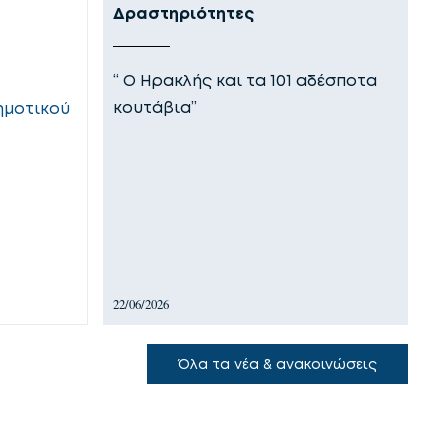
Δραστηριότητες
Ε
“ Ο Ηρακλής και τα 101 αδέσποτα
Ο
κουτάβια”
θ
ημοτικού
τ
22/06/2026
18
Όλα τα νέα & ανακοινώσεις