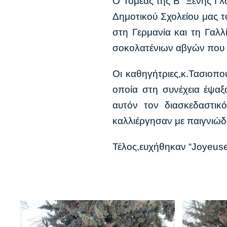
Ο Τομέας της Β΄ Ξένης Γλώ
Δημοτικού Σχολείου μας τ
στη Γερμανία και τη Γαλ
σοκολατένιων αβγών που ε
Οι καθηγήτριες,κ.Τασιοπού
οποία στη συνέχεια έψαξ
αυτόν τον διασκεδαστικ
καλλιέργησαν με παιγνιώδ
Τέλος,ευχήθηκαν “Joyeuse