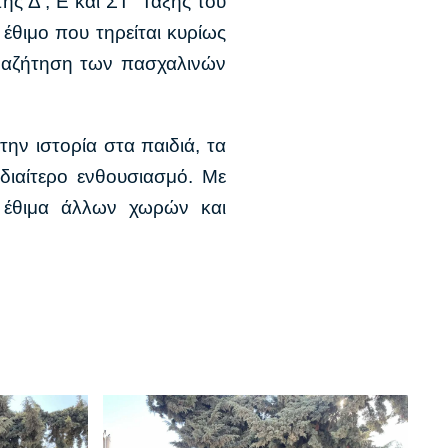
ης Δ’, Ε΄και ΣΤ΄ Τάξης του
έθιμο που τηρείται κυρίως
αναζήτηση των πασχαλινών
την ιστορία στα παιδιά, τα
διαίτερο ενθουσιασμό. Με
α έθιμα άλλων χωρών και