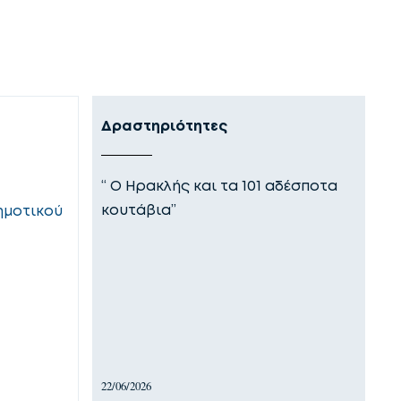
Δραστηριότητες
Ε
“ Ο Ηρακλής και τα 101 αδέσποτα
Ο
κουτάβια”
θ
ημοτικού
τ
22/06/2026
18