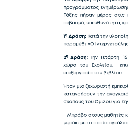
προγράμματος ενημέρωσης 
Τάξης πήραν μέρος στις 
σεβασμό, υπευθυνότητα, κρι
η
1
Δράση:
Κατά την υλοποί
παραμύθι «Ο Ιντερνετούλης
η
2
Δράση:
Την Τετάρτη 15
χώρο του Σχολείου, επι
επεξεργασία του βιβλίου.
Ήταν μια ξεχωριστή εμπειρί
κατανοήσουν την αναγκαιότ
σκοπούς του Ομίλου για τ
Μπράβο στους μαθητές και 
μεράκι με τα οποία αγκάλι