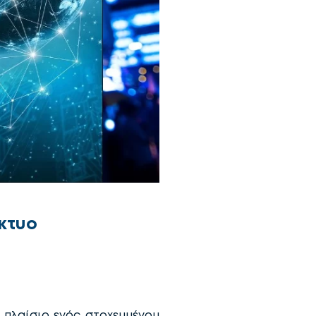
ίκτυο
πλαίσιο ενός στοχευμένου