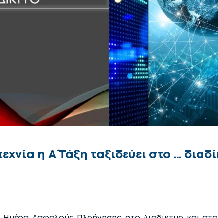
χνία η Α΄ Τάξη ταξιδεύει στο … διαδ
 Ημέρα Ασφαλούς Πλοήγησης στο Διαδίκτυο και στο 