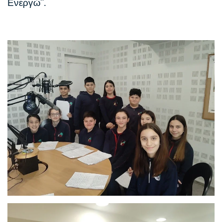
Ενεργώ¨.