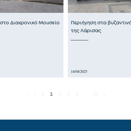
 στο Διαχρονικό Μουσείο
Περιήγηση στα βυζαντινά
της Λάρισας
14/04/2025
1
2
3
4
5
6
…
10