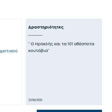
Δραστηριότητες
Ε
“ Ο Ηρακλής και τα 101 αδέσποτα
Ο
κουτάβια”
θ
ημοτικού
τ
22/06/2026
18