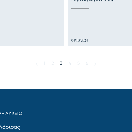
04/10/2024
1
2
3
4
5
6
 - ΛΥΚΕΙΟ
 Λάρισας