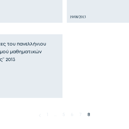
19/08/2013
τες του πανελλήνιου
μού μαθηματικών
ς” 2013
1
…
5
6
7
8