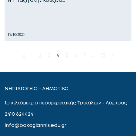
Η Γ’ Τάξη στην κουζίνα…
17/10/2025
1
2
3
4
5
6
7
…
18
ΝΗΠΙΑΓΩΓΕΙΟ - ΔΗΜΟΤΙΚΟ
1ο χιλιόμετρο περιφερειακής Τρικάλων - Λάρισας
2410 624424
info@bakogiannis.edu.gr